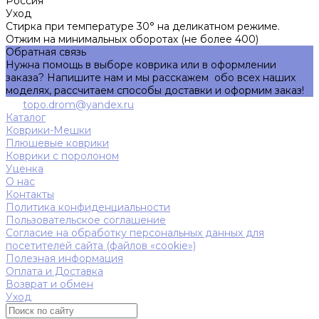
Россия
Уход
Стирка при температуре 30° на деликатном режиме.
Отжим на минимальных оборотах (не более 400)
Обратная связь
Нужна помощь в выборе коврика или в оформлении
заказа? Напишите нам и мы расскажем обо всех наших
моделях, рассчитаем способы доставки и оформим заказ!
topo.drom@yandex.ru
Каталог
Коврики-Мешки
Плюшевые коврики
Коврики с поролоном
Уценка
О нас
Контакты
Политика конфиденциальности
Пользовательское соглашение
Согласие на обработку персональных данных для
посетителей сайта (файлов «cookie»)
Полезная информация
Оплата и Доставка
Возврат и обмен
Уход