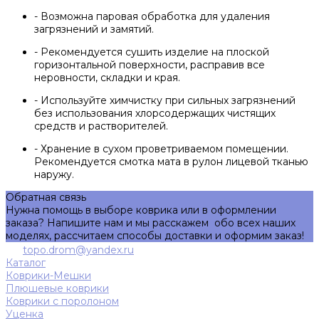
- Возможна паровая обработка для удаления
загрязнений и замятий.
- Рекомендуется сушить изделие на плоской
горизонтальной поверхности, расправив все
неровности, складки и края.
- Используйте химчистку при сильных загрязнений
без использования хлорсодержащих чистящих
средств и растворителей.
- Хранение в сухом проветриваемом помещении.
Рекомендуется смотка мата в рулон лицевой тканью
наружу.
Обратная связь
Нужна помощь в выборе коврика или в оформлении
заказа? Напишите нам и мы расскажем обо всех наших
моделях, рассчитаем способы доставки и оформим заказ!
topo.drom@yandex.ru
Каталог
Коврики-Мешки
Плюшевые коврики
Коврики с поролоном
Уценка