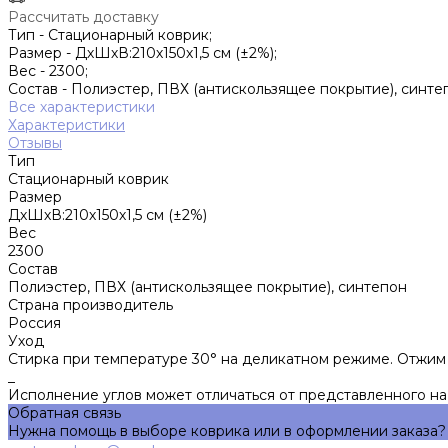
Рассчитать доставку
Тип -
Стационарный коврик;
Размер -
ДхШхВ:210х150х1,5 см (±2%);
Вес -
2300;
Состав -
Полиэстер, ПВХ (антискользящее покрытие), синте
Все характеристики
Характеристики
Отзывы
Тип
Стационарный коврик
Размер
ДхШхВ:210х150х1,5 см (±2%)
Вес
2300
Состав
Полиэстер, ПВХ (антискользящее покрытие), синтепон
Страна производитель
Россия
Уход
Стирка при температуре 30° на деликатном режиме. Отжим 
_
Исполнение углов может отличаться от представленного на 
Обратная связь
Нужна помощь в выборе коврика или в оформлении заказа?