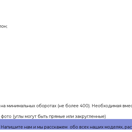
пон;
на минимальных оборотах (не более 400). Необходимая вмес
фото (углы могут быть прямые или закругленные)
 Напишите нам и мы расскажем обо всех наших моделях, рас