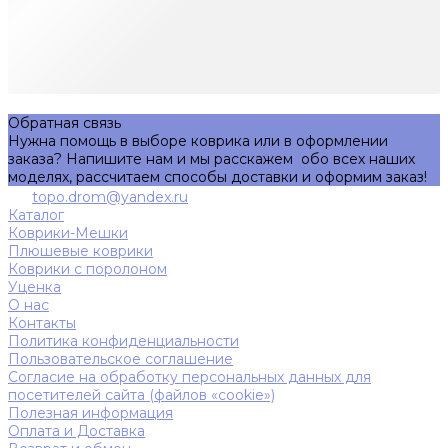
Обратная связь
Нужна помощь в выборе коврика или в оформлении
заказа? Напишите нам и мы расскажем обо всех наших
моделях, рассчитаем способы доставки и оформим заказ!
topo.drom@yandex.ru
Каталог
Коврики-Мешки
Плюшевые коврики
Коврики с поролоном
Уценка
О нас
Контакты
Политика конфиденциальности
Пользовательское соглашение
Согласие на обработку персональных данных для
посетителей сайта (файлов «cookie»)
Полезная информация
Оплата и Доставка